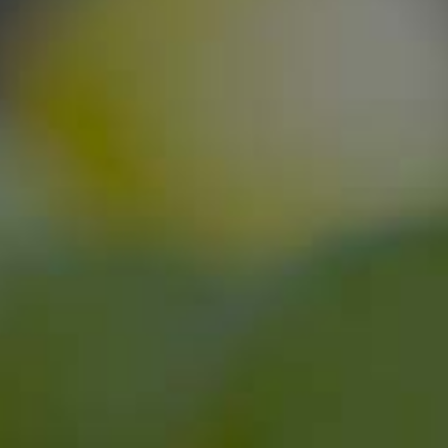
2025
SPÄTBURGUNDER
ROSÉ
feinherb
Trinktemperatur: ca. 8-10° C