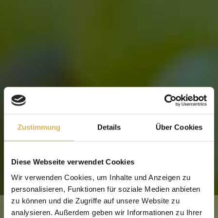
Haltbarkeit: ca. 3 Jahre
Produkt-Nr.
0692010
Gebiet
Baden
Bereich
Kaiserstuhl
Lage
Steinfelsen
Alkohol
11,5 % vol.
Zustimmung
Details
Über Cookies
Restzucker
15 g/l
Säuregehalt
6,8 g/l
Diese Webseite verwendet Cookies
Inhalt
0,75 Liter
Wir verwenden Cookies, um Inhalte und Anzeigen zu
personalisieren, Funktionen für soziale Medien anbieten
6,90 €
(9,20 €/L)
zu können und die Zugriffe auf unsere Website zu
analysieren. Außerdem geben wir Informationen zu Ihrer
WARENKORB >>>