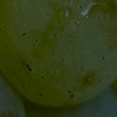
Alle Preise verstehen sich inklusive der gesetzl. MwSt. und
zzgl.
Versandkosten
.
Bickensohler Weinvogtei eG
Neunlindenstr. 25
79235 Vogtsburg-Bickensohl
Tel.
07662 9311-0
wein@bickensohler.de
SOMMER-ÖFFNUNGSZEITEN
April - Oktober
Mo - Fr
10 - 17.30 Uhr
Sa. 9 - 14 Uhr, April bis Dezember
Sonntags: 19. Juli / 2. und 23. August
WINTER-ÖFFNUNGSZEITEN
November - März
Mo. - Fr.
10 - 12 Uhr