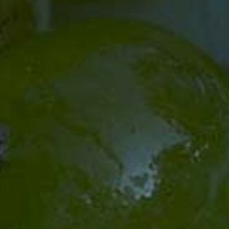
13 - 17 Uhr
Sonntags: 4. und 18. Oktober
Während unserer Öffnungszeiten haben sie die
Möglichkeit, unsere Weine und Sekte auch glasweise im
Ausschank zu genießen.
Eine kleine Auswahl an Snacks können auch direkt vor
Ort verzehrt werden.
SHOP & §§
AGB
Versand
Widerruf
Jugendschutz
Impressum
Datenschutz
Vertrag widerrrufen