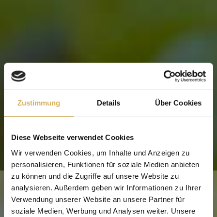
Produkt-Nr.
0193010
Gebiet
Baden
Bereich
Kaiserstuhl
Alkohol
11 % vol.
Zustimmung
Details
Über Cookies
Restzucker
17 g/l
Säuregehalt
5,5 g/l
Inhalt
0,75 Liter
Diese Webseite verwendet Cookies
Wir verwenden Cookies, um Inhalte und Anzeigen zu
5,90 €
personalisieren, Funktionen für soziale Medien anbieten
(7,87 €/L)
zu können und die Zugriffe auf unsere Website zu
WARENKORB >>>
analysieren. Außerdem geben wir Informationen zu Ihrer
Verwendung unserer Website an unsere Partner für
soziale Medien, Werbung und Analysen weiter. Unsere