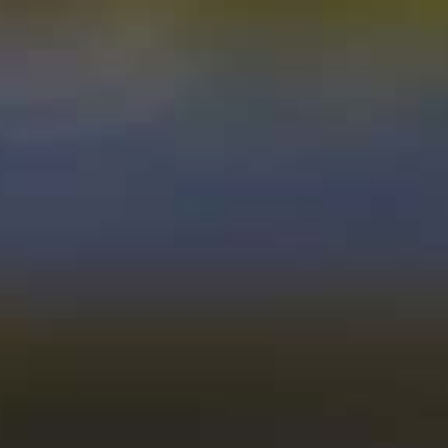
|
|
Mitglieder
<
zurück zur Übersicht