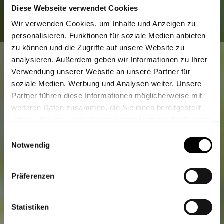
unverwechselbaren Geschmack nach feinem
Diese Webseite verwendet Cookies
Wacholder sowie Kräutern und Blüten aus
Wir verwenden Cookies, um Inhalte und Anzeigen zu
dem Kaiserstuhl.
personalisieren, Funktionen für soziale Medien anbieten
zu können und die Zugriffe auf unsere Website zu
analysieren. Außerdem geben wir Informationen zu Ihrer
Verwendung unserer Website an unsere Partner für
Produkt-Nr.
2867
soziale Medien, Werbung und Analysen weiter. Unsere
Partner führen diese Informationen möglicherweise mit
Gebiet
Baden
weiteren Daten zusammen, die Sie ihnen bereitgestellt
Bereich
Kaiserstuhl
haben oder die sie im Rahmen Ihrer Nutzung der Dienste
Alkohol
40,0 % vol.
gesammelt haben.
Einwilligungsauswahl
Notwendig
Inhalt
0,5 Liter
Bitte bestätigen Sie, dass Sie
29,95 €
Präferenzen
(59,90 €/L)
mindestens
18 Jahre
alt sind.
WARENKORB >>>
Ja
Nein
Statistiken
Als verantwortungstragendes Unternehmen setzen wir uns im Rahmen