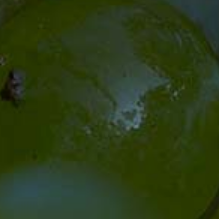
Versand
Widerruf
Jugendschutz
Impressum
Datenschutz
Vertrag widerrrufen
Aktions-Angebote
Cool & Fresh
Basisweine - Vulkanlinie
Ortsweine - Burgunderserie
Lagenweine «SK»
Lagenweine «SK» Réserve
Mysterious - Premium Cuvée
Sekt und Seccos
Alkoholfreie
Regionsweine Liter