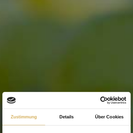
BICKENSOHLER GIN
6 Botanicals
Ob pur oder als Longdrink - einfach ein
Genuss!
Zustimmung
Details
Über Cookies
Unser Gin besticht durch seinen