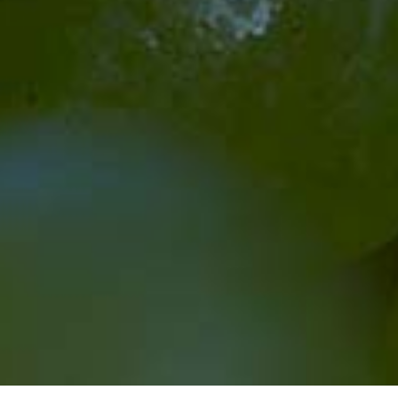
Jugendschutz
Impressum
Datenschutz
Vertrag widerrrufen
WEINLINIEN / SHOPKATEGORIEN
Aktions-Angebote
Cool & Fresh
Basisweine - Vulkanlinie
Ortsweine - Burgunderserie
Lagenweine «SK»
Lagenweine «SK» Réserve
Mysterious - Premium Cuvée
Sekt und Seccos
Alkoholfreie
Regionsweine Liter
Winzer Glühwein
Edelsüße & -brände