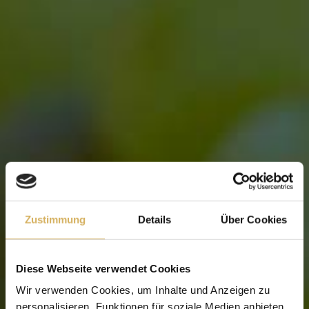
Schmeckt so, wie es klingt – jung, frech,
fruchtig!
Geschmacksprofil: Muskat, grüner Apfel,
Weinbergpfirsich, feinfruchtig
Trinktemperatur: ca. 6° C
Produkt-Nr.
2221
Alkohol
10,5 % vol.
Restzucker
13,6 g/l
Säuregehalt
6,8 g/l
Zustimmung
Details
Über Cookies
Inhalt
0,75 Liter
Diese Webseite verwendet Cookies
5,00 €
(6,67 €/L)
Wir verwenden Cookies, um Inhalte und Anzeigen zu
WARENKORB >>>
personalisieren, Funktionen für soziale Medien anbieten