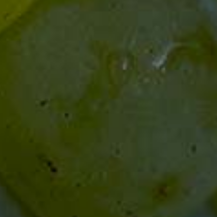
Stabilisator: enthält Metaweinsäure
Alle Weine und Sekte enthalten Sulfite.
Alle Preise verstehen sich inklusive der gesetzl. MwSt. und
zzgl.
Versandkosten
.
Bickensohler Weinvogtei eG
Neunlindenstr. 25
79235 Vogtsburg-Bickensohl
Tel.
07662 9311-0
wein@bickensohler.de
SOMMER-ÖFFNUNGSZEITEN
April - Oktober
Mo - Fr
10 - 17.30 Uhr
Sa. 9 - 14 Uhr, April bis Dezember