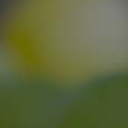
2025
FRESH WHITE
feinherb
Entdecken Sie jetzt unsere neue Linie und
lassen Sie sich begeistern!