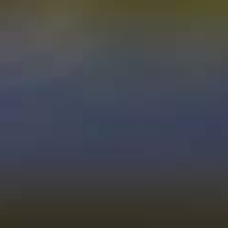
|
|
Mitglieder
<
zurück zur Übersicht
MUNDUS
VINI
SILBER