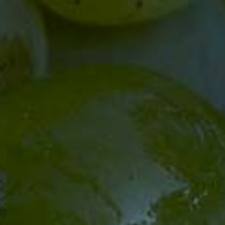
Sonntags: 19. Juli / 2. und 23. August
WINTER-ÖFFNUNGSZEITEN
November - März
Mo. - Fr.
10 - 12 Uhr
13 - 17 Uhr
Sonntags: 4. und 18. Oktober
Während unserer Öffnungszeiten haben sie die
Möglichkeit, unsere Weine und Sekte auch glasweise im
Ausschank zu genießen.
Eine kleine Auswahl an Snacks können auch direkt vor
Ort verzehrt werden.
SHOP & §§
AGB
Versand
Widerruf