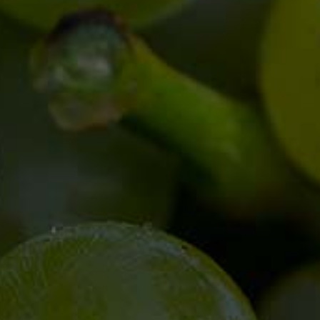
genießen.
Eine kleine Auswahl an Snacks können
auch direkt vor Ort verzehrt werden.
Sekt und Seccos
Alkoholfreie
Regionsweine Liter