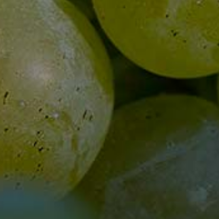
Alle Preise v
Bickensohler Weinvogtei eG
Neunlindenstr. 25
79235 Vogtsburg-Bickensohl