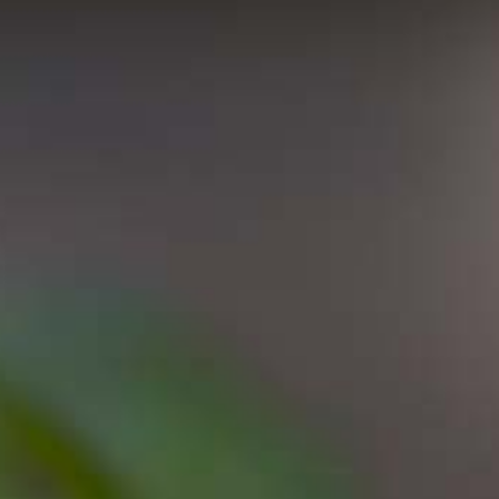
ch, fruchtig!
ium bis kräftiger Körper, saftige