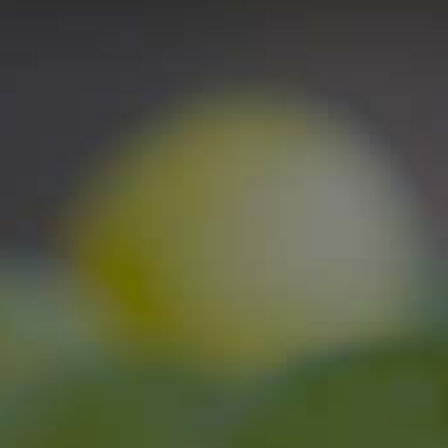
Schmeckt so, wie es klingt – jung, fre
Geschmacksprofil: dunkle Beeren, med
Tannine, fruchtig mild
Trinktemperatur: ca. 6° C
Produkt-Nr.
5551
Alkohol
11,5 % vol.
Restzucker
24 g/l
Säuregehalt
6,1 g/l
Inhalt
0,75 Liter
5,00 €
(6,67 €/L)