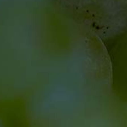
Tel.
07662 9311-0
wein@bickensohler.de
SHOP & §§
AGB
Versand
Widerruf