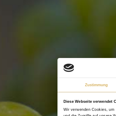
Zustimmung
Diese Webseite verwendet 
Wir verwenden Cookies, um I
und die Zugriffe auf unsere 