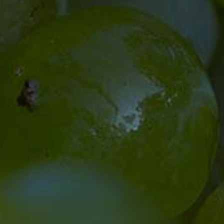
Sa. 9 - 14 Uhr, April bis Dezember
Sonntags: 19. Juli / 2. und 23. August
WINTER-ÖFFNUNGSZEITEN
November - März
Mo. - Fr.
10 - 12 Uhr
13 - 17 Uhr
Sonntags: 4. und 18. Oktober
WEINLINIEN / SHOPKATEGORIEN
Aktions-Angebote
Cool & Fresh
Basisweine - Vulkanlinie