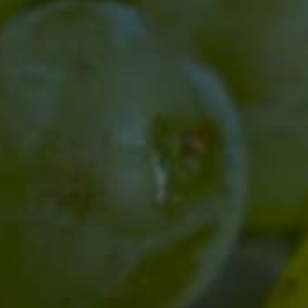
re bzw.
ure;
nthält
ersandkosten
.
Während unserer Öffnungszeiten haben
sie die Möglichkeit, unsere Weine und
Sekte auch glasweise im Ausschank zu