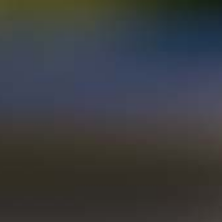
|
|
Mitglieder
AKTUELLES
HERKUNFT
KONTAKT
 und lassen Sie sich begeistern!