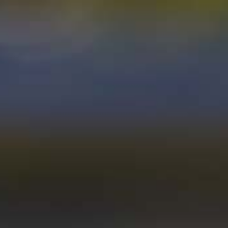
SHOP
EVENTS & 
COOL RED
mild
Entdecken Sie jetzt unsere neue Linie