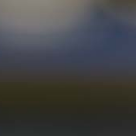
<
zurück zur Übersicht
MUNDUS
VINI
SILBER