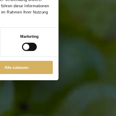
 führen diese Informationen
en, danach werden die Trauben
ie im Rahmen Ihrer Nutzung
hltank.
Marketing
 Trinkvergnügen und einen
gesellige Abende, spontane
nkompliziert und gut sein soll. Am
hlt – für ein besonders
Alle zulassen
•