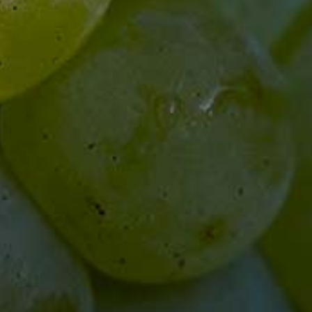
Trauben, Säureregulatoren: enthält Weinsäu
Apfelsäure; Antioxidationsmittel: Ascorbinsä
Konservierungsmittel:
Sulfite
; Stabilisator: e
Metaweinsäure
Alle Weine und Sekte enthalten Sulfite.
erstehen sich inklusive der gesetzl. MwSt. und zzgl.
V
SOMMER-ÖFFNUNGSZEITEN
April - Oktober
Mo - Fr
10 - 17.30 Uhr