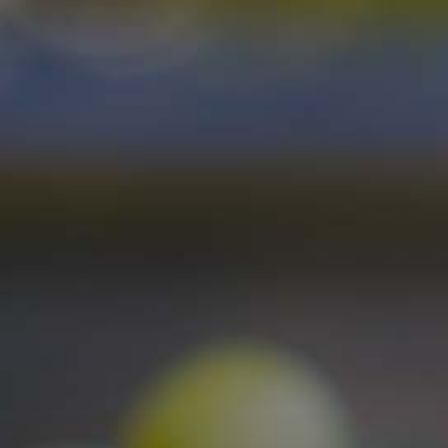
|
|
Mitglieder
<
zurück zur Übersicht
€
WARENKORB >>>
Alle Weine und Sekte enthalten Sulfite.