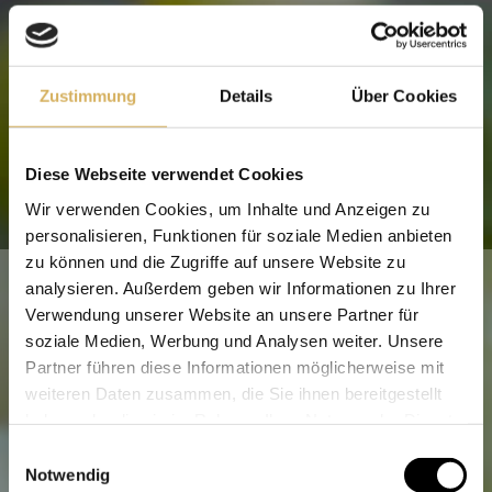
Alle Preise verstehen sich inklusive der gesetzl. MwSt. und
zzgl.
Versandkosten
.
Zustimmung
Details
Über Cookies
Bickensohler Weinvogtei eG
Neunlindenstr. 25
79235 Vogtsburg-Bickensohl
Tel.
07662 9311-0
Diese Webseite verwendet Cookies
wein@bickensohler.de
Wir verwenden Cookies, um Inhalte und Anzeigen zu
personalisieren, Funktionen für soziale Medien anbieten
zu können und die Zugriffe auf unsere Website zu
SOMMER-ÖFFNUNGSZEITEN
analysieren. Außerdem geben wir Informationen zu Ihrer
April - Oktober
Verwendung unserer Website an unsere Partner für
Mo - Fr
10 - 17.30 Uhr
soziale Medien, Werbung und Analysen weiter. Unsere
Sa. 9 - 14 Uhr, April bis Dezember
Partner führen diese Informationen möglicherweise mit
Sonntags: 19. Juli / 2. und 23. August
weiteren Daten zusammen, die Sie ihnen bereitgestellt
haben oder die sie im Rahmen Ihrer Nutzung der Dienste
WINTER-ÖFFNUNGSZEITEN
gesammelt haben.
Einwilligungsauswahl
November - März
Notwendig
Mo. - Fr.
10 - 12 Uhr