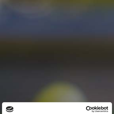
|
|
Mitglieder
<
zurück zur Übersicht
€
WARENKORB >>>
Alle Weine und Sekte enthalten Sulfite.