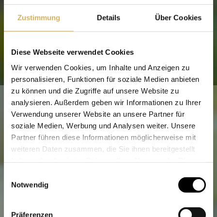
Alle Preise verstehen sich inklusive der gesetzl. MwSt. und
zzgl.
Versandkosten
.
Zustimmung
Details
Über Cookies
Bickensohler Weinvogtei eG
Diese Webseite verwendet Cookies
Neunlindenstr. 25
79235 Vogtsburg-Bickensohl
Wir verwenden Cookies, um Inhalte und Anzeigen zu
Tel.
07662 9311-0
personalisieren, Funktionen für soziale Medien anbieten
wein@bickensohler.de
zu können und die Zugriffe auf unsere Website zu
analysieren. Außerdem geben wir Informationen zu Ihrer
Verwendung unserer Website an unsere Partner für
soziale Medien, Werbung und Analysen weiter. Unsere
SOMMER-ÖFFNUNGSZEITEN
April - Oktober
Partner führen diese Informationen möglicherweise mit
Mo - Fr
10 - 17.30 Uhr
weiteren Daten zusammen, die Sie ihnen bereitgestellt
Sa. 9 - 14 Uhr, April bis Dezember
haben oder die sie im Rahmen Ihrer Nutzung der Dienste
Sonntags: 19. Juli / 2. und 23. August
gesammelt haben.
Einwilligungsauswahl
Notwendig
WINTER-ÖFFNUNGSZEITEN
November - März
Bitte bestätigen Sie, dass Sie
Mo. - Fr.
10 - 12 Uhr
Präferenzen
mindestens
18 Jahre
alt sind.